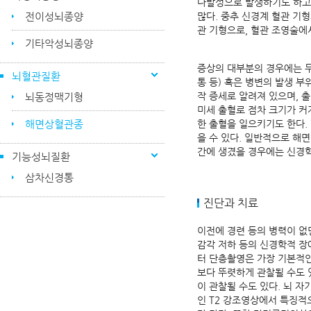
다발성으로 발생하기도 하고,
전이성뇌종양
많다. 중추 신경계 혈관 기형의 
관 기형으로, 혈관 조영술에
기타악성뇌종양
증상의 대부분의 경우에는 무증
뇌혈관질환
통 등) 혹은 병변의 발생 부
작 증세로 알려져 있으며, 
뇌동정맥기형
미세 출혈로 점차 크기가 커져
해면상혈관종
한 출혈을 일으키기도 한다.
을 수 있다. 일반적으로 해
간에 생겼을 경우에는 신경학
기능성뇌질환
삼차신경통
진단과 치료
이전에 경련 등의 병력이 없
감각 저하 등의 신경학적 장애
터 단층촬영은 가장 기본적인
보다 뚜렷하게 관찰될 수도 
이 관찰될 수도 있다. 뇌 자
인 T2 강조영상에서 특징적