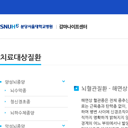
감마나이프센터
치료대상질환
양성뇌종양
뇌혈관질환 - 해면
뇌수막종
해면상 혈관종은 전체 중추신
청신경초종
로는 근육층과 탄력층 없이, 
하며 병변 사이에 신경조직이
뇌하수체종양
직까지 명확하게 밝혀지지 않
경계의 어느 부위에서나 발생
악성뇌종양