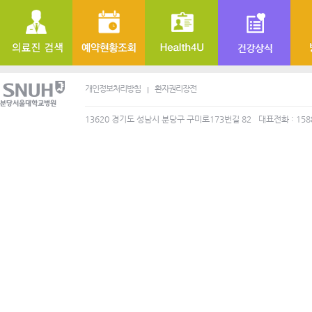
개인정보처리방침
환자권리장전
13620 경기도 성남시 분당구 구미로173번길 82
대표전화 : 158