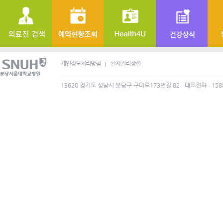
개인정보처리방침
환자권리장전
13620 경기도 성남시 분당구 구미로173번길 82
대표전화 : 158