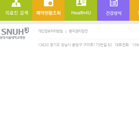
개인정보처리방침
환자권리장전
13620 경기도 성남시 분당구 구미로173번길 82
대표전화 : 158