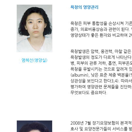
욕창의 영양관리
욕창은 피부 통합성을 손상시켜 기존
증가, 의료비용상승과 관련이 된다. 
영양상태가 좋은 환자와 비교하여 2
욕창발생은 압력, 웅전력, 마찰 같
욕창발생의 정도가 다르게 나타난다. 
염혜선(영양실)
병, 피부의 관류 저하, 흡연, 피부
욕창을 유발시키는 것으로 알려져 있
(albumin), 낮은 표준 체중 백분율(% i
상관성을 보인다고 한다3,4). 따
평가하여 영양관련 문제들을 진단하
무엇보다도 중요하다.
2008년 7월 장기요양보험의 본격적
호사 및 요양전문가들의 서비스를 