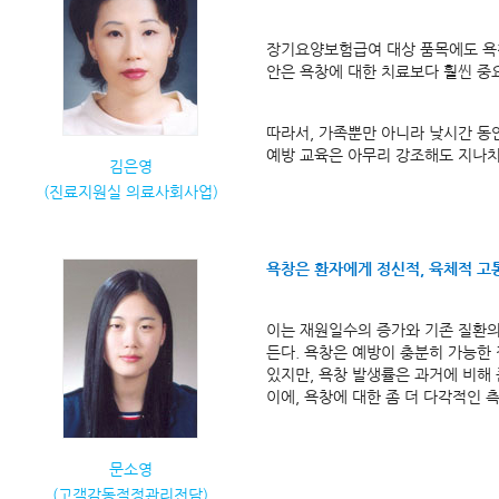
장기요양보험급여 대상 품목에도 욕창
안은 욕창에 대한 치료보다 훨씬 중요
따라서, 가족뿐만 아니라 낮시간 동
예방 교육은 아무리 강조해도 지나치
김은영
(진료지원실 의료사회사업)
욕창은 환자에게 정신적, 육체적 고
이는 재원일수의 증가와 기존 질환의
든다. 욕창은 예방이 충분히 가능한
있지만, 욕창 발생률은 과거에 비해 
이에, 욕창에 대한 좀 더 다각적인
문소영
(고객감동적정관리전담)