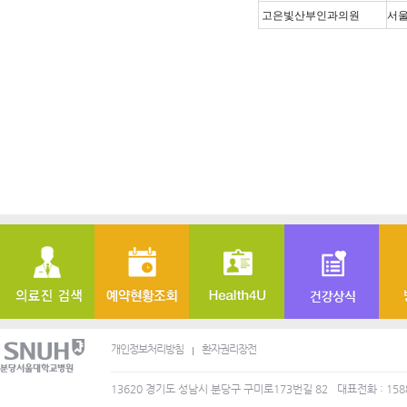
고은빛산부인과의원
서울
개인정보처리방침
환자권리장전
13620 경기도 성남시 분당구 구미로173번길 82
대표전화 : 158