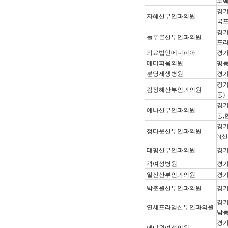
도훼
경기
자혜산부인과의원
국프
경기
늘푸른산부인과의원
프라
의료법인메디피아
경기
메디피움의원
평동
분당제생병원
경기
경기
김정혜산부인과의원
동)
경기
예나산부인과의원
동,
경기
정다운산부인과의원
3(
태평산부인과의원
경기
곽여성병원
경기
일신산부인과의원
경기
박춘원산부인과의원
경기
경기
연세프라임산부인과의원
남동
경기