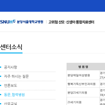
고위험 산모·신생아 통합치료센터
센터소식
공지사항
병 원 명
경기
분당제일여성병원
자주 하시는 질문
27
행복가득산부인과의원
경기
언론보도
경기
분당21세기의원
동문,협력병원
10
경기
21세기의원
산모교실
주영