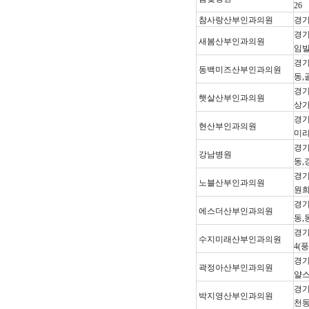
26
참사랑산부인과의원
경기
경기
새봄산부인과의원
임빌
경기
동백미즈산부인과의원
동,
경기
햇살산부인과의원
상가
경기
현산부인과의원
미리
경기
강남병원
동,
경기
노블산부인과의원
원희
경기
에스더산부인과의원
동,
경기
수지미래산부인과의원
4(
경기
곽정아산부인과의원
얄스
경기
박지영산부인과의원
천동