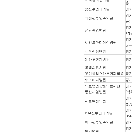
메디원여성의원
층
송산부인과의원
경기
경기
다정산부인과의원
동)
경기
성남중앙병원
12
경기
세인트마리여성병원
3(
시온여성병원
경기
윈산부인과병원
경기
오월희망의원
경기
우먼플러스산부인과의원
경기
쉬즈메디병원
경기
의료법인상운의료재단
경기
동탄제일병원
(석
경기
서울여성의원
동,
경기
B.M산부인과의원
B
하나산부인과의원
경기
경기
봄빛병원