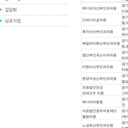
경기
메디파크산부인과의원
집담회
디파
경기
21세기미금의원
심포지엄
동,
경기
류지아산부인과의원
케이
경기
베일러이화산부인과의원
동,
경기
참산부인과소아과의원
라자
경기
이현이산부인과의원
타워
경기
분당여성산부인과의원
빌딩
의료법인진성
경기
연세모두 의원
그마
경기
메디피아병원
32
의료법인창덕의료재단
경기
필립의원
10
경기
노성희산부인과의원