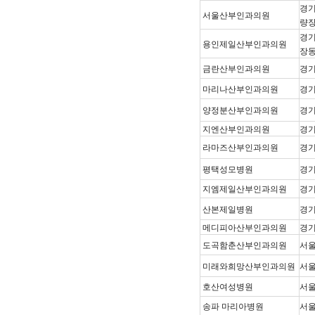
경기
서울산부인과의원
량장
경기
용인제일산부인과의원
장동
금란산부인과의원
경기
마리나산부인과의원
경기
양정분산부인과의원
경기
지엔산부인과의원
경기
라마즈산부인과의원
경기
평택성모병원
경기
지엠제일산부인과의원
경기
산본제일병원
경기
메디피아산부인과의원
경기
도곡함춘산부인과의원
서울
미래와희망산부인과의원
서울
호산여성병원
서울
송파 마리아병원
서울