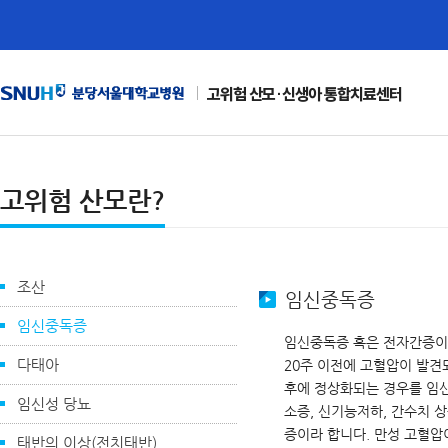
고위험 산모·신생아 통합치료센터
고위험 산모란?
조산
임신중독증
임신중독증
임신중독증 혹은 전자간증이란
다태아
20주 이전에 고혈압이 발견
후에 정상화되는 경우를 임
임신성 당뇨
소증, 신기능저하, 간수치 상
증이라 합니다. 만성 고혈압
태반의 이상(전치태반)