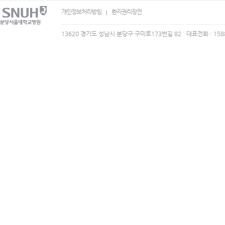
개인정보처리방침
환자권리장전
13620 경기도 성남시 분당구 구미로173번길 82
대표전화 : 158