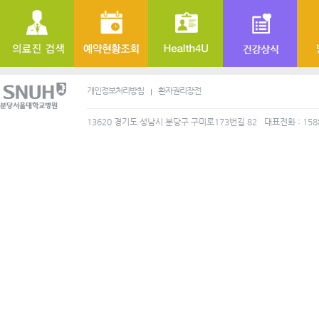
개인정보처리방침
환자권리장전
13620 경기도 성남시 분당구 구미로173번길 82
대표전화 : 158