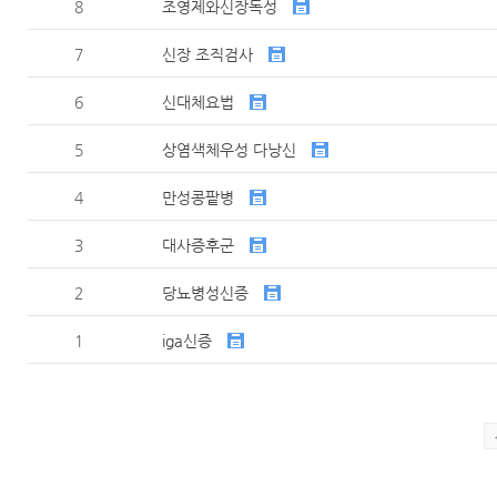
8
조영제와신장독성
7
신장 조직검사
6
신대체요법
5
상염색체우성 다낭신
4
만성콩팥병
3
대사증후군
2
당뇨병성신증
1
iga신증