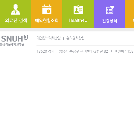
개인정보처리방침
환자권리장전
13620 경기도 성남시 분당구 구미로173번길 82
대표전화 : 158