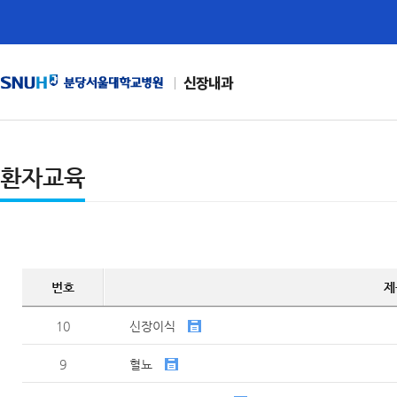
신장내과
환자교육
번호
제
10
신장이식
9
혈뇨