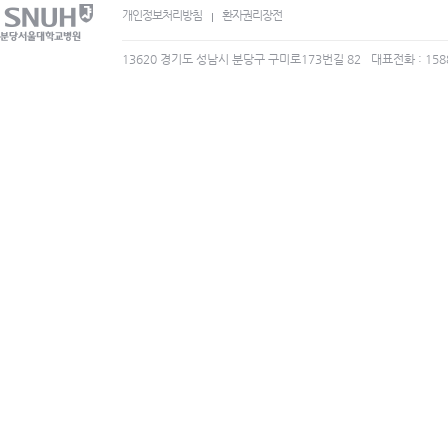
개인정보처리방침
환자권리장전
13620 경기도 성남시 분당구 구미로173번길 82
대표전화 : 158