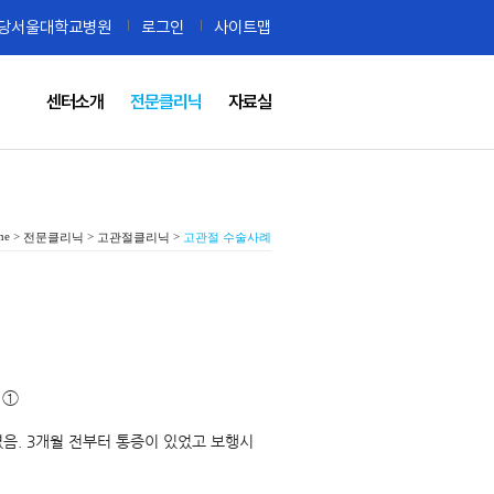
당서울대학교병원
로그인
사이트맵
센터소개
전문클리닉
자료실
me >
>
>
전문클리닉
고관절클리닉
고관절 수술사례
 ①
였음. 3개월 전부터 통증이 있었고 보행시