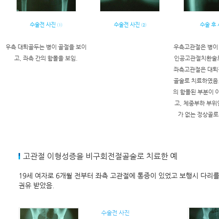
수술전 사진 ①
수술전 사진 ②
수술 후
우측 대퇴골두는 병이 골절을 보이
우측고관절은 병이
고, 좌측 간의 함몰을 보임.
인공고관절치환술로
좌측고관절은 대퇴
골술로 치료하였음
의 함몰된 부분이 
고, 체중부하 부위
가 없는 정상골로
고관절 이형성증을 비구회전절골술로 치료한 예
19세 여자로 6개월 전부터 좌측 고관절에 통증이 있었고 보행시 다리
권유 받았음.
수술전 사진