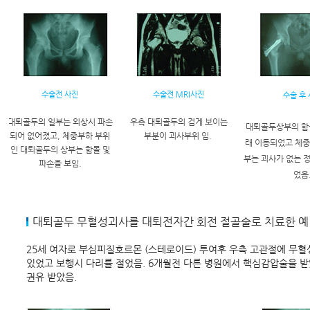
수술전 사진
수술전 MRI사진
수술 후
대퇴골두의 일부는 외상시 파손
우측 대퇴골두의 검게 보이는
대퇴골두상부의 함
되어 없어졌고, 체중부하 부위
부분이 괴사부위 임.
래 이동되었고 체중
인 대퇴골두의 상부는 함몰 및
부는 괴사가 없는 
파손을 보임.
었음
대퇴골두 무혈성괴사를 대퇴전자간 회전 절골술로 치료한 예
25세 여자로 부심피질호르몬 (스테로이드) 투여후 우측 고관절에 무혈
있었고 보행시 다리를 절었음. 6개월전 다른 병원에서 핵심감압술을 
권유 받았음.