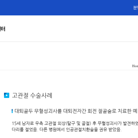
분
센터
Ho
고관절 수술사례
대퇴골두 무혈성괴사를 대퇴전자간 회전 절골술로 치료한 예
15세 남자로 우측 고관절 외상(탈구 및 골절) 후 무혈성괴사가 발견하
다리를 절었음. 다른 병원에서 인공관절치환술을 권유 받았음.