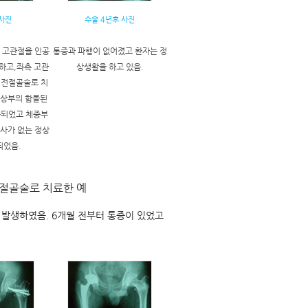
 사진
수술 4년후 사진
 고관절을 인공
통증과 파행이 없어졌고 환자는 정
하고,좌측 고관
상생활을 하고 있음.
회전절골술로 치
상부의 함몰된
동되었고 체중부
사가 없는 정상
되었음.
절골술로 치료한 예
 발생하였음. 6개월 전부터 통증이 있었고