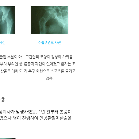
 사진
수술 8년후 사진
몰된 부분이 아
고관절의 모양이 정상에 가까움.
부하 부의인 상
통증과 파행이 없어졌고 환자는 조
정상골로 대치 되
기 축구 회원으로 스포츠를 즐기고
.
있음.
 ②
성괴사가 발생하였음. 1년 전부터 통증이
받았으나 병이 진행하여 인공관절치환술을