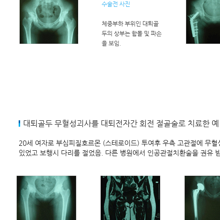
수술전 사진
체중부하 부위인 대퇴골
두의 상부는 함몰 및 파손
을 보임.
대퇴골두 무혈성괴사를 대퇴전자간 회전 절골술로 치료한 예
20세 여자로 부심피질호르몬 (스테로이드) 투여후 우측 고관절에 무혈
있었고 보행시 다리를 절었음. 다른 병원에서 인공관절치환술을 권유 