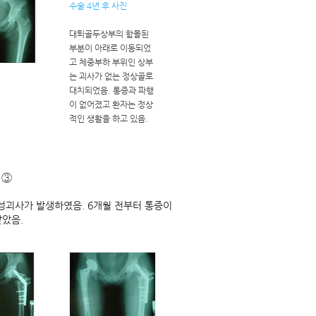
수술 4년 후 사진
대퇴골두상부의 함몰된
부분이 아래로 이동되었
고 체중부하 부위인 상부
는 괴사가 없는 정상골로
대치되었음. 통증과 파행
이 없어졌고 환자는 정상
적인 생활을 하고 있음.
 ③
성괴사가 발생하였음. 6개월 전부터 통증이
받았음.