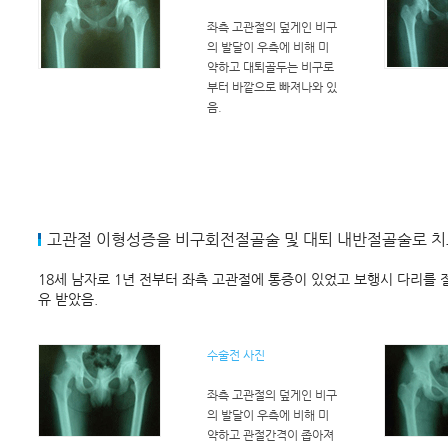
좌측 고관절의 덮게인 비구
의 발달이 우측에 비해 미
약하고 대퇴골두는 비구로
부터 바깥으로 빠져나와 있
음.
고관절 이형성증을 비구회전절골술 및 대퇴 내반절골술로 치
18세 남자로 1년 전부터 좌측 고관절에 통증이 있었고 보행시 다리를
유 받았음.
수술전 사진
좌측 고관절의 덮게인 비구
의 발달이 우측에 비해 미
약하고 관절간격이 좁아져