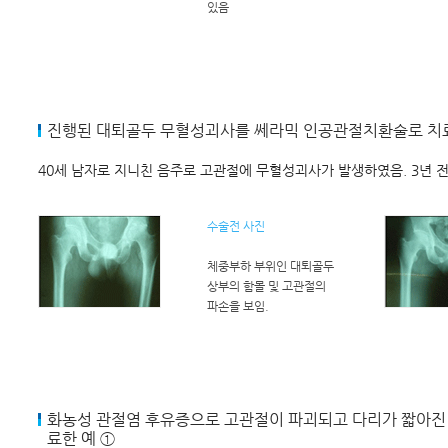
있음
진행된 대퇴골두 무혈성괴사를 쎄라믹 인공관절치환술로 치
40세 남자로 지니친 음주로 고관절에 무혈성괴사가 발생하였음. 3년 
수술전 사진
체중부하 부위인 대퇴골두
상부의 함몰 및 고관절의
파손을 보임.
화농성 관절염 후유증으로 고관절이 파괴되고 다리가 짧아진
료한 예 ①