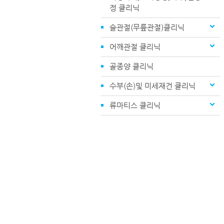
정 클리닉
슬관절(무릎관절)클리닉
어깨관절 클리닉
골종양 클리닉
수부(손)및 미세재건 클리닉
류마티스 클리닉