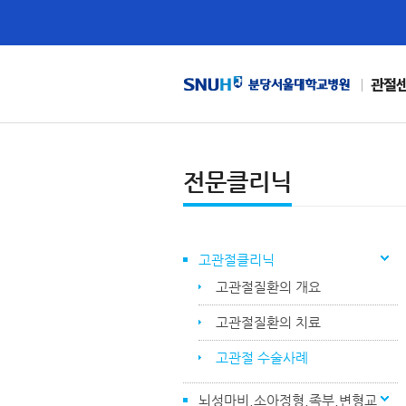
관절
전문클리닉
고관절클리닉
고관절질환의 개요
고관절질환의 치료
고관절 수술사례
뇌성마비,소아정형,족부,변형교