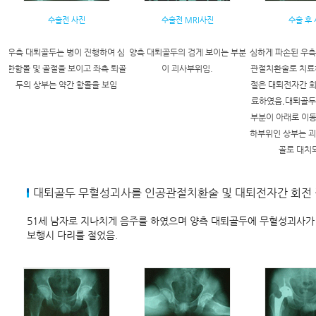
수술전 사진
수술전 MRI사진
수술 후
우측 대퇴골두는 병이 진행하여 심
양측 대퇴골두의 검게 보이는 부분
심하게 파손된 우측
한함몰 및 골절을 보이고 좌측 퇴골
이 괴사부위임.
관절치환술로 치료
두의 상부는 약간 함몰을 보임
절은 대퇴전자간 
료하였음,대퇴골두
부분이 아래로 이
하부위인 상부는 괴
골로 대치
대퇴골두 무혈성괴사를 인공관절치환술 및 대퇴전자간 회전 
51세 남자로 지나치게 음주를 하였으며 양측 대퇴골두에 무혈성괴사가
보행시 다리를 절었음.