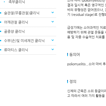
소아 마비 (poliomyeli
족부클리닉
결과 일시적 혹은 영구적인 
비의 유행성은 없어졌으나, 
슬관절(무릎관절)클리닉
기 (residual stage)
어깨관절 클리닉
급성기에는 소아과적인 치료를
골종양 클리닉
예방하기 위해 관절 운동을 
용 및 각종 수술적인 치료를
수부(손)및 미세재건 클리닉
류마티스 클리닉
동의어
poliomyelitis , 소아 마비 후유
정의
신체의 근육은 소위 등골이라 
고 따라서 여러 가지 활동을