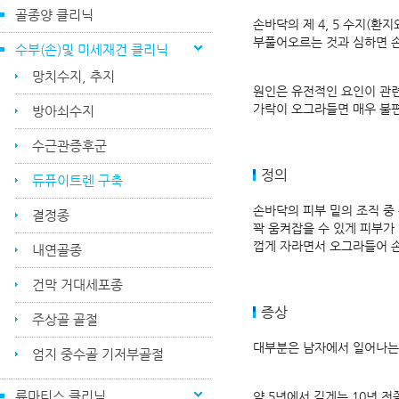
골종양 클리닉
손바닥의 제 4, 5 수지(
부풀어오르는 것과 심하면 손가
수부(손)및 미세재건 클리닉
망치수지, 추지
원인은 유전적인 요인이 관련된
가락이 오그라들면 매우 불
방아쇠수지
수근관증후군
정의
듀퓨이트렌 구축
손바닥의 피부 밑의 조직 중 수
결정종
꽉 움켜잡을 수 있게 피부가
껍게 자라면서 오그라들어 
내연골종
건막 거대세포종
증상
주상골 골절
대부분은 남자에서 일어나는데
엄지 중수골 기저부골절
류마티스 클리닉
약 5년에서 길게는 10년 