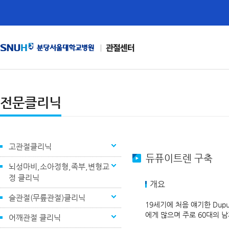
관절센터
전문클리닉
고관절클리닉
듀퓨이트렌 구축
뇌성마비,소아정형,족부,변형교
정 클리닉
개요
슬관절(무릎관절)클리닉
19세기에 처음 얘기한 Du
에게 많으며 주로 60대의 
어깨관절 클리닉