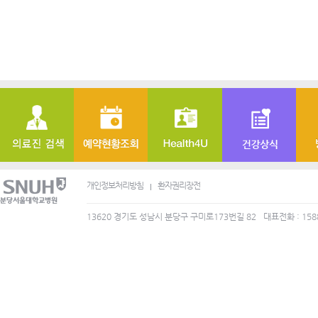
개인정보처리방침
환자권리장전
13620 경기도 성남시 분당구 구미로173번길 82
대표전화 : 158