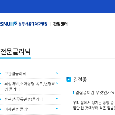
관절센터
전문클리닉
고관절클리닉
결절종
뇌성마비,소아정형,족부,변형교
정 클리닉
결절종이란 무엇인가요
슬관절(무릎관절)클리닉
우리 몸에서 생기는 종양 중
알만 한 것에부터 작은 알밤
어깨관절 클리닉