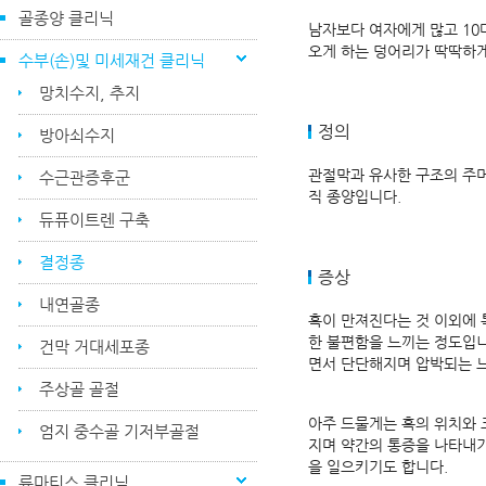
골종양 클리닉
남자보다 여자에게 많고 10
오게 하는 덩어리가 딱딱하게
수부(손)및 미세재건 클리닉
망치수지, 추지
정의
방아쇠수지
관절막과 유사한 구조의 주머
수근관증후군
직 종양입니다.
듀퓨이트렌 구축
결정종
증상
내연골종
혹이 만져진다는 것 이외에 
한 불편함을 느끼는 정도입니
건막 거대세포종
면서 단단해지며 압박되는 
주상골 골절
아주 드물게는 혹의 위치와 
엄지 중수골 기저부골절
지며 약간의 통증을 나타내기
을 일으키기도 합니다.
류마티스 클리닉