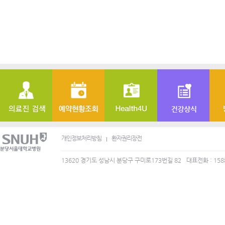
개인정보처리방침
환자권리장전
13620 경기도 성남시 분당구 구미로173번길 82
대표전화 : 158