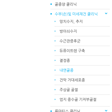
골종양 클리닉
수부(손)및 미세재건 클리닉
망치수지, 추지
방아쇠수지
수근관증후군
듀퓨이트렌 구축
결정종
내연골종
건막 거대세포종
주상골 골절
엄지 중수골 기저부골절
류마티스 클리닉