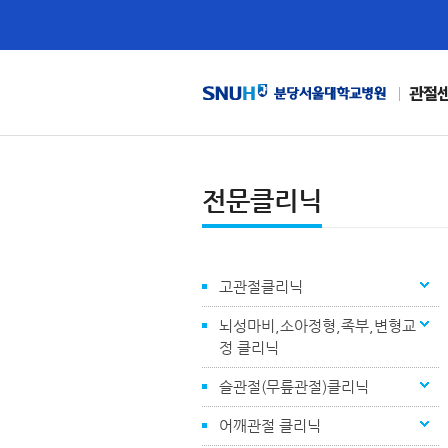
관절
전문클리닉
고관절클리닉
뇌성마비,소아정형,족부,변형교
정 클리닉
슬관절(무릎관절)클리닉
어깨관절 클리닉