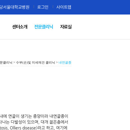
당서울대학교병원
로그인
사이트맵
센터소개
전문클리닉
자료실
>
>
문클리닉
수부(손)및 미세재건 클리닉
내연골종
강내에 연골이 생기는 종양이라 내연골종이
타나는 다발성이 있으며, 대개 젊은층에서
 Olliers disease)라고 하고, 여기에