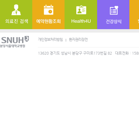
개인정보처리방침
환자권리장전
13620 경기도 성남시 분당구 구미로173번길 82
대표전화 : 158