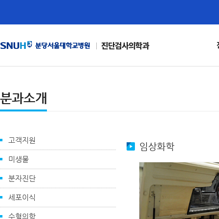
진단검사의학과
분과소개
고객지원
임상화학
미생물
분자진단
세포이식
수혈의학