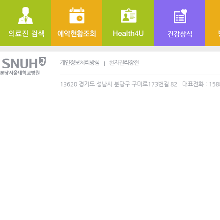
개인정보처리방침
환자권리장전
13620 경기도 성남시 분당구 구미로173번길 82
대표전화 : 158