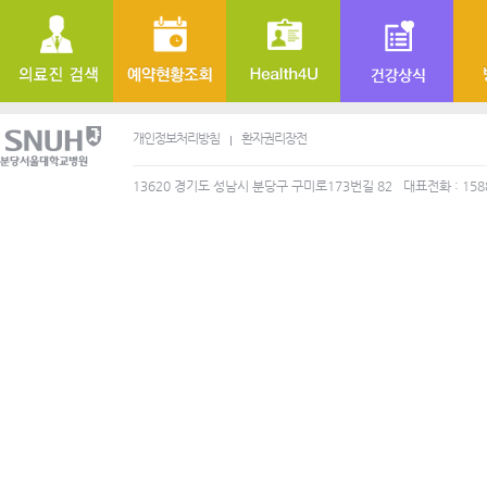
개인정보처리방침
환자권리장전
13620 경기도 성남시 분당구 구미로173번길 82
대표전화 : 158