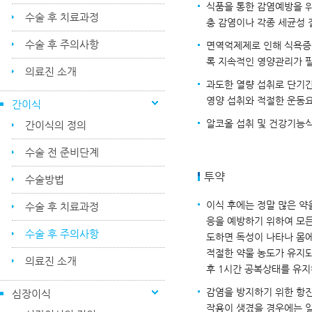
식품을 통한 감염예방을 위
수술 후 치료과정
충 감염이나 각종 세균성 
수술 후 주의사항
면역억제제로 인해 식욕증
록 지속적인 영양관리가 
의료진 소개
과도한 열량 섭취로 단기
영양 섭취와 적절한 운동
간이식
알코올 섭취 및 건강기능식
간이식의 정의
수술 전 준비단계
투약
수술방법
이식 후에는 정말 많은 약
수술 후 치료과정
응을 예방하기 위하여 모
수술 후 주의사항
도하면 독성이 나타나 몸에
적절한 약물 농도가 유지되
의료진 소개
후 1시간 공복상태를 유지
감염을 방지하기 위한 항진
심장이식
작용이 생겼을 경우에는 일