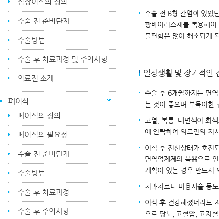
심장이식의 정의
수술 전 B형 간염이 있었
수술 전 준비단계
항바이러스제를 복용해야 합
불편함은 많이 해소되게 
수술방법
수술 후 치료과정 및 주의사항
일상생활 및 장기적인
의료진 소개
수술 후 6개월까지는 면
폐이식
는 것이 좋으며 부득이한 
폐이식의 정의
고열, 복통, 대변색이 회
에 연락하여 의료진의 지시
폐이식의 필요성
이식 후 전신상태가 호전되
수술 전 준비단계
면역억제제의 복용으로 인
계획이 있는 경우 반드시 
수술방법
치과치료나 미용시술 등도 
수술 후 치료과정
이식 후 건강해졌더라도 
수술 후 주의사항
으로 당뇨, 고혈압, 고지