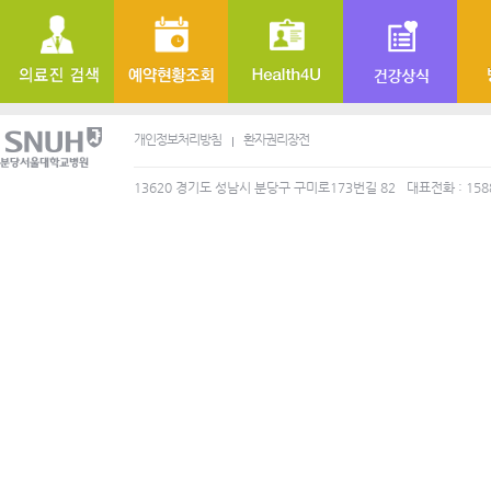
개인정보처리방침
환자권리장전
13620 경기도 성남시 분당구 구미로173번길 82
대표전화 : 158