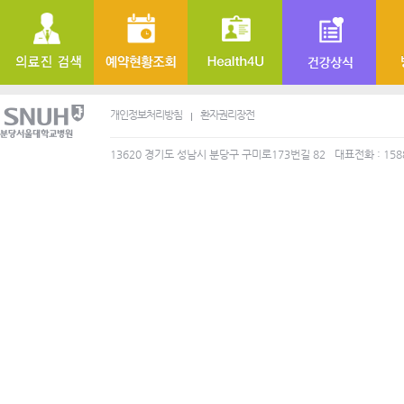
개인정보처리방침
환자권리장전
13620 경기도 성남시 분당구 구미로173번길 82
대표전화 : 158