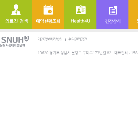
개인정보처리방침
환자권리장전
13620 경기도 성남시 분당구 구미로173번길 82
대표전화 : 158