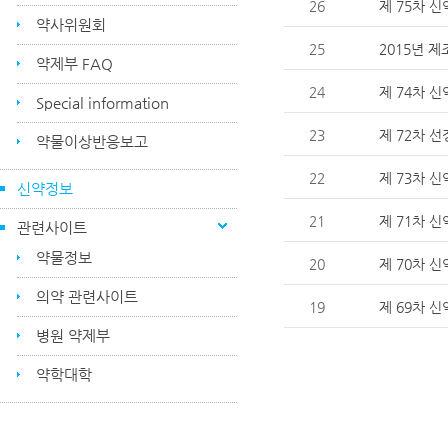
26
제 75차 신
약사위원회
25
2015년 
약제부 FAQ
24
제 74차 신
Special information
23
제 72차 선
약물이상반응보고
22
제 73차 신
신약정보
21
제 71차 신약
관련사이트
약물정보
20
제 70차 신
의약 관련사이트
19
제 69차 신
병원 약제부
약학대학