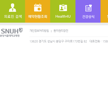
개인정보처리방침
환자권리장전
13620 경기도 성남시 분당구 구미로173번길 82
대표전화 : 158