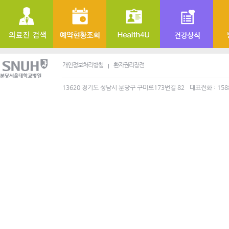
개인정보처리방침
환자권리장전
13620 경기도 성남시 분당구 구미로173번길 82
대표전화 : 158