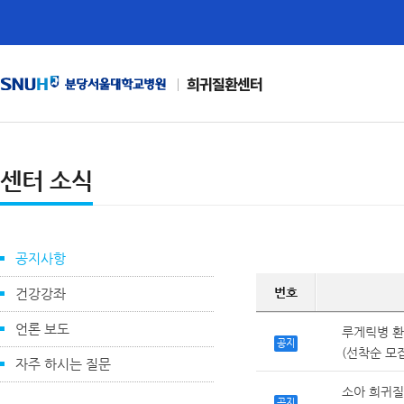
희귀질환센터
센터 소식
공지사항
번호
건강강좌
언론 보도
루게릭병 환자
공지
(선착순 모
자주 하시는 질문
소아 희귀질
공지