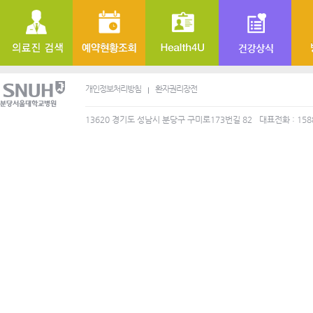
개인정보처리방침
환자권리장전
13620 경기도 성남시 분당구 구미로173번길 82
대표전화 : 158