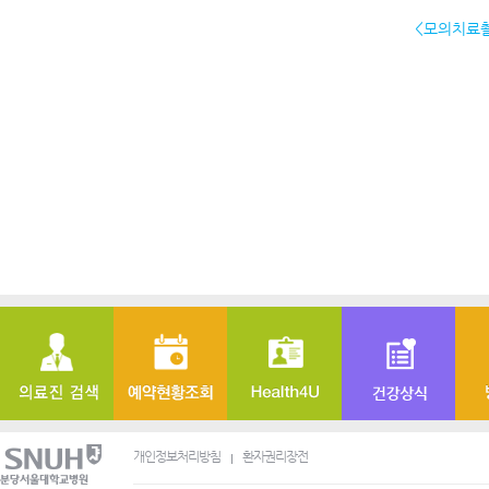
<모의치료촬
개인정보처리방침
환자권리장전