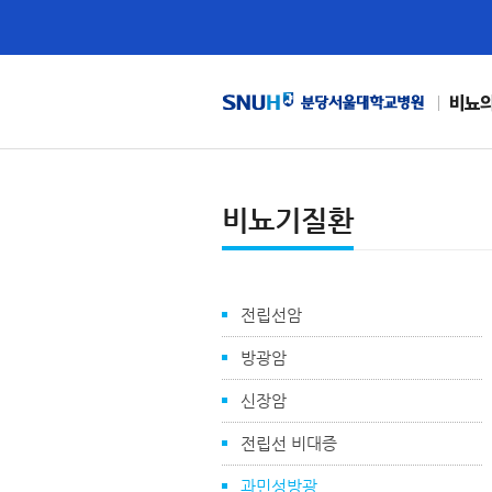
비뇨의
비뇨기질환
전립선암
방광암
신장암
전립선 비대증
과민성방광