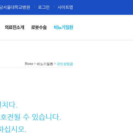
당서울대학교병원
로그인
사이트맵
의료진소개
로봇수술
비뇨기질환
Home >
>
비뇨기질환
과민성방광
펼치다.
 호전될 수 있습니다.
하십시오.