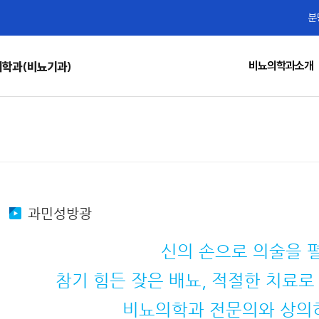
분
비뇨의학과소개
학과(비뇨기과)
과민성방광
신의 손으로 의술을 
참기 힘든 잦은 배뇨, 적절한 치료로
비뇨의학과 전문의와 상의