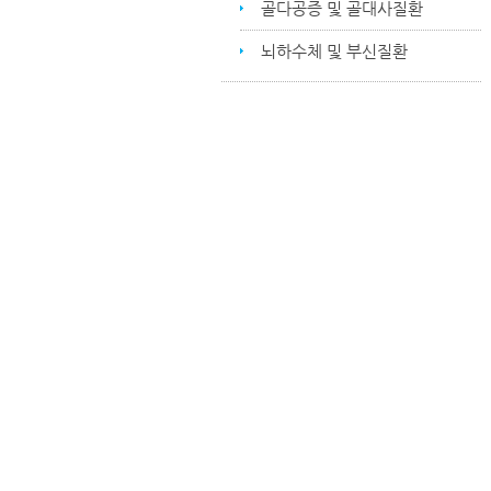
골다공증 및 골대사질환
뇌하수체 및 부신질환