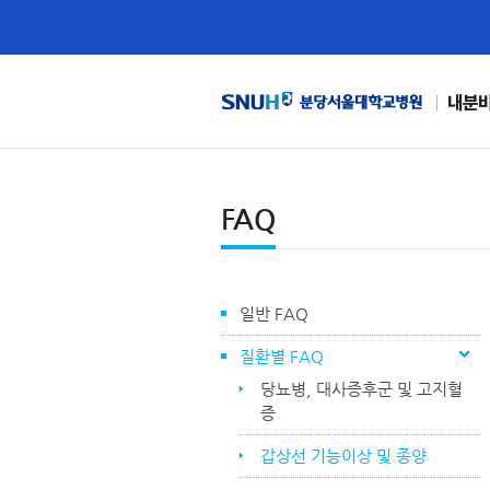
내분
FAQ
일반 FAQ
질환별 FAQ
당뇨병, 대사증후군 및 고지혈
증
갑상선 기능이상 및 종양