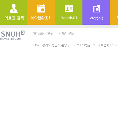
개인정보처리방침
환자권리장전
13620 경기도 성남시 분당구 구미로173번길 82
대표전화 : 158