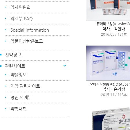
약사위원회
약제부 FAQ
듀아비브정(Duavive®
약사 - 백안나
Special information
2016.05 / 121호
약물이상반응보고
신약정보
관련사이트
약물정보
오바지오필름코팅정(Aubag
의약 관련사이트
약사 - 손가람
2015.11 / 118호
병원 약제부
약학대학