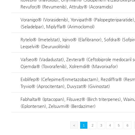
Revuforj® (Revumenib), Attruby® (Acoramidis)
Voranigo® (Vorasidenib), Yorvipath® (Palopegteriparatide),
(Seladelpar), Miplyffa® (Arimoclomol)
Rytelo® (Imetelstat), Iqirvo® (Elafibranor), Sofdra® (Sofpi
Leqselvi® (Deuruxolitinib)
Vafseo® (Vadadustat), Zevtera® (Ceftobiprole medocaril s
Ojemda® (Tovorafenib), Xolremdi® (Mavorixafor)
Exblifep® (Cefepime/Enmetazobactam), Rezdiffra® (Resm
Tryvio® (Aprocitentan), Duvyzat® (Givinostat)
Fabhalta® (Iptacopan), Filsuvez® (Birch triterpenes), Wai
(Eplontersen), Zelsuvmi® (Berdazimer)
<
1
2
3
4
5
6