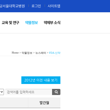
당서울대학교병원
로그인
사이트맵
교육 및 연구
약물정보
약제부 소식
Home >
>
>
약물정보
뉴스레터
FDA 신약
2012년 이전 내용 보기
발간월