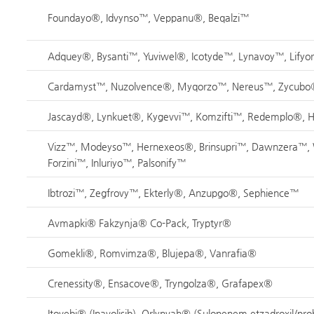
Foundayo®, Idvynso™, Veppanu®, Beqalzi™
Adquey®, Bysanti™, Yuviwel®, Icotyde™, Lynavoy™, Lifyor
Cardamyst™, Nuzolvence®, Myqorzo™, Nereus™, Zycub
Jascayd®, Lynkuet®, Kygevvi™, Komzifti™, Redemplo®, 
Vizz™, Modeyso™, Hernexeos®, Brinsupri™, Dawnzera™, 
Forzini™, Inluriyo™, Palsonify™
Ibtrozi™, Zegfrovy™, Ekterly®, Anzupgo®, Sephience™
Avmapki® Fakzynja® Co-Pack, Tryptyr®
Gomekli®, Romvimza®, Blujepa®, Vanrafia®
Crenessity®, Ensacove®, Tryngolza®, Grafapex®
Itovebi® (Inavolisib), Orlynvah® (Sulopenem etzadroxil/pro