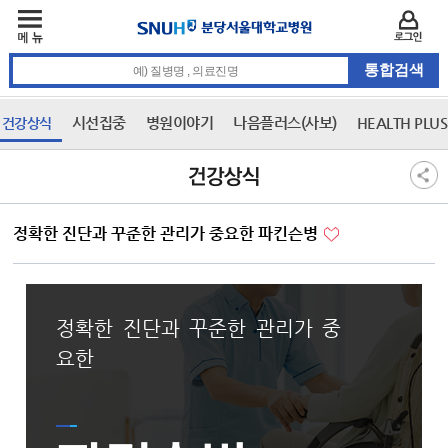
주메뉴
카피라이트 바로가기
주메뉴 바로가기
본문 바로가기
로그인
통합검색 검색어 입력
시선집중
병원이야기
나음플러스(사보)
HEALTH PLU
건강상식
3차 메뉴
본문
건강상식
정확한 진단과 꾸준한 관리가 중요한 파킨슨병
정확한 진단과 꾸준한 관리가 중
요한