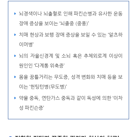
뇌경색이나 뇌출혈로 인해 파킨슨병과 유사한 운동
장애 증상을 보이는 ‘뇌졸중 (중풍)’
치매 현상과 보행 장애 증상을 보일 수 있는 ‘알츠하
이머병’
뇌의 자율신경계 및 소뇌 혹은 추체외로계 이상이
원인인 ‘다계통 위축증’
몸을 꿈틀거리는 무도증, 성격 변화와 치매 등을 보
이는 ‘헌팅턴병(무도병)’
약물 중독, 연탄가스 중독과 같이 독성에 의한 ‘이차
성 파킨슨증’