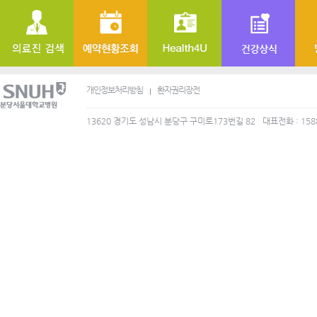
개인정보처리방침
환자권리장전
13620 경기도 성남시 분당구 구미로173번길 82
대표전화 : 158