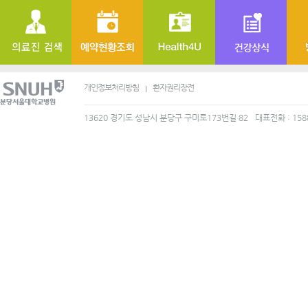
개인정보처리방침
환자권리장전
13620 경기도 성남시 분당구 구미로173번길 82
대표전화 : 158