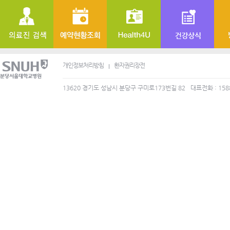
개인정보처리방침
환자권리장전
13620 경기도 성남시 분당구 구미로173번길 82
대표전화 : 158