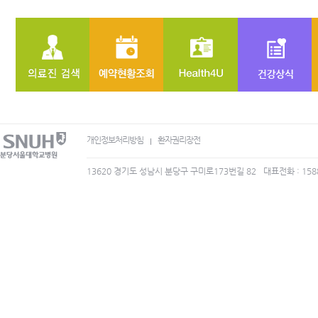
개인정보처리방침
환자권리장전
13620 경기도 성남시 분당구 구미로173번길 82
대표전화 : 158