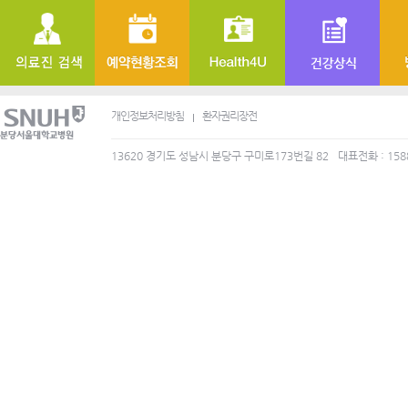
개인정보처리방침
환자권리장전
13620 경기도 성남시 분당구 구미로173번길 82
대표전화 : 158