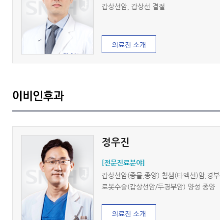
갑상선암, 갑상선 결절
의료진 소개
이비인후과
정우진
[전문진료분야]
갑상선암(종물,종양) 침샘(타액선)암,경
로봇수술(갑상선암/두경부암) 양성 종양
의료진 소개