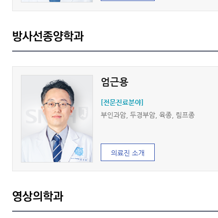
방사선종양학과
엄근용
[전문진료분야]
부인과암, 두경부암, 육종, 림프종
의료진 소개
영상의학과