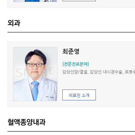
외과
최준영
[전문진료분야]
갑상선암/결절, 갑상선 내시경수술, 로봇
의료진 소개
혈액종양내과