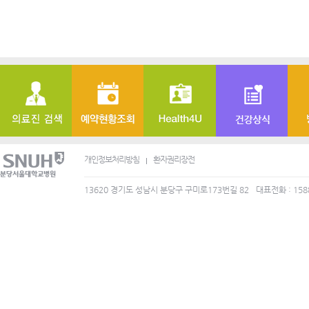
개인정보처리방침
환자권리장전
13620 경기도 성남시 분당구 구미로173번길 82
대표전화 : 158