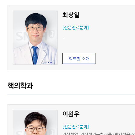
최상일
[전문진료분야]
.
의료진 소개
핵의학과
이원우
[전문진료분야]
갑상선암, 갑상선기능항진증 (방사성옥소치