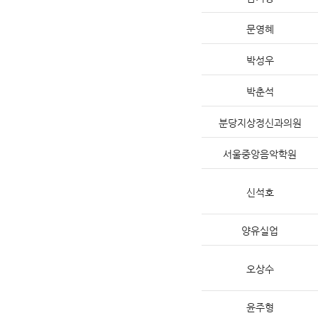
문영혜
박성우
박춘석
분당지상정신과의원
서울중앙음악학원
신석호
양유실업
오상수
윤주형