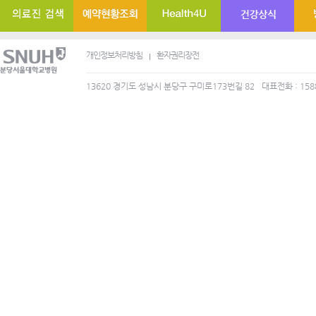
개인정보처리방침
환자권리장전
13620 경기도 성남시 분당구 구미로173번길 82
대표전화 : 158