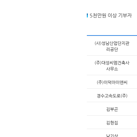
5천만원 이상 기부자
(사)성남산업단지관
리공단
(주)대성씨엠건축사
사무소
(주)이덕아이앤씨
경수고속도로(주)
김부곤
김현집
남기상