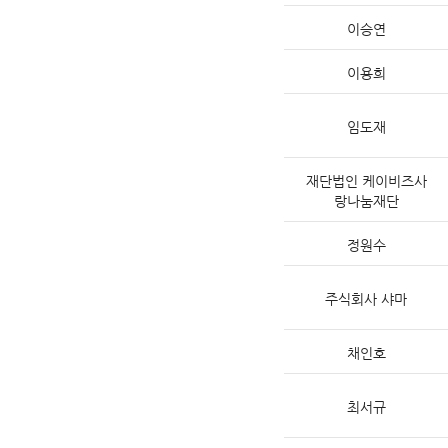
이승연
이용희
임도재
재단법인 케이비즈사
랑나눔재단
정원수
주식회사 샤마
채인호
최서규