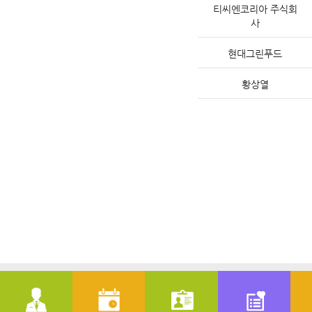
티씨엔코리아 주식회
사
현대그린푸드
황상열