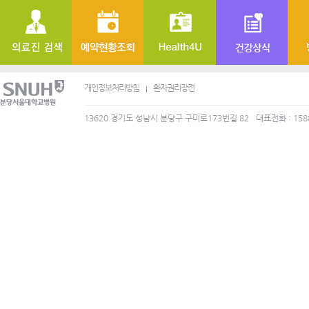
개인정보처리방침
환자권리장전
13620 경기도 성남시 분당구 구미로173번길 82
대표전화 : 158