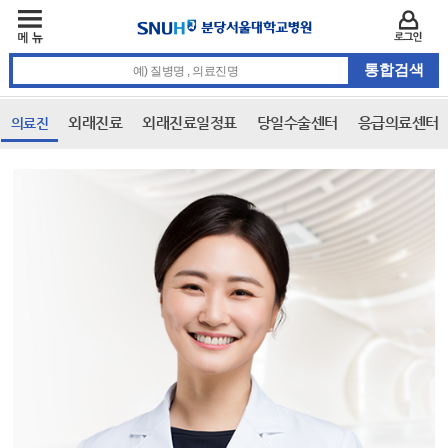
주메뉴
카피라이트 바로가기
주메뉴 바로가기
본문 바로가기
로그인
통합검색 검색어 입력
외래진료
외래진료일정표
당일수술센터
응급의료센터
의료진
본문