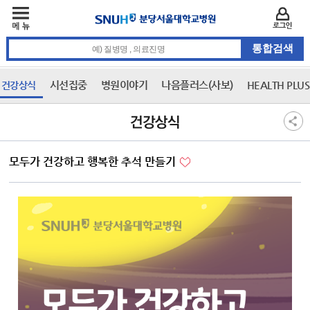
주메뉴
카피라이트 바로가기
주메뉴 바로가기
본문 바로가기
로그인
통합검색 검색어 입력
시선집중
병원이야기
나음플러스(사보)
HEALTH PLU
건강상식
3차 메뉴
본문
건강상식
모두가 건강하고 행복한 추석 만들기