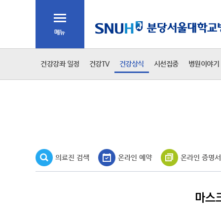
주메뉴
전체메뉴
2차 메뉴
건강강좌 일정
건강TV
건강상식
시선집중
병원이야기
3차 메뉴
본문
의료진 검색
온라인 예약
온라인 증명서
마스크