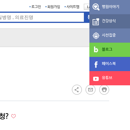
병원이야기
로그인
회원가입
사이트맵
Language
English
건강상식
시선집중
블로그
페이스북
유튜브
난청?