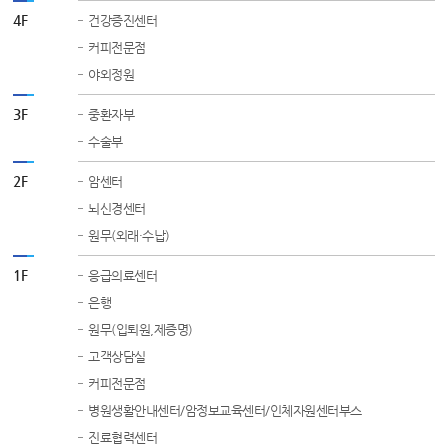
4F
건강증진센터
커피전문점
야외정원
3F
중환자부
수술부
2F
암센터
뇌신경센터
원무(외래·수납)
1F
응급의료센터
은행
원무(입퇴원,제증명)
고객상담실
커피전문점
병원생활안내센터/암정보교육센터/인체자원센터부스
진료협력센터