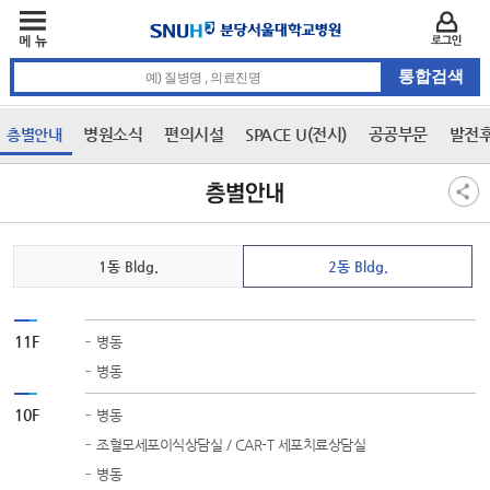
주메뉴
카피라이트 바로가기
주메뉴 바로가기
본문 바로가기
로그인
통합검색 검색어 입력
병원소식
편의시설
SPACE U(전시)
공공부문
발전
층별안내
3차 메뉴
본문
층별안내
1동 Bldg.
2동 Bldg.
11F
병동
병동
10F
병동
조혈모세포이식상담실 / CAR-T 세포치료상담실
병동