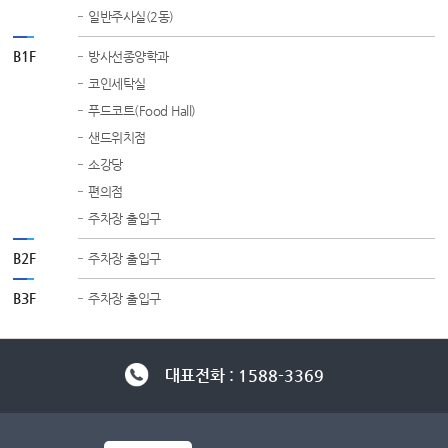
일반주사실(2동)
B1F
방사선종양학과
코인세탁실
푸드코트(Food Hall)
샌드위치점
소강당
편의점
주차장 출입구
B2F
주차장 출입구
B3F
주차장 출입구
대표전화 : 1588-3369