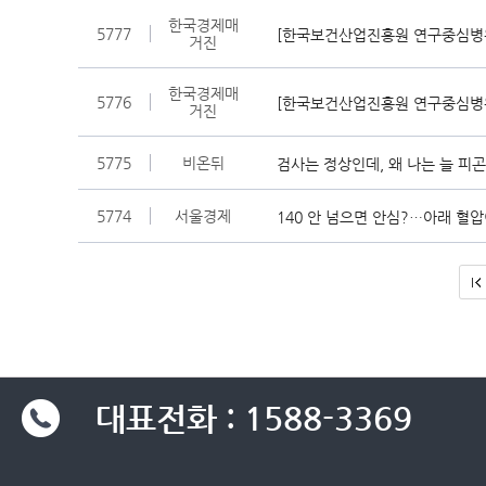
한국경제매
5777
거진
한국경제매
5776
[한국보건산업진흥원 연구중심병원 
거진
5775
비온뒤
검사는 정상인데, 왜 나는 늘 피곤할
5774
서울경제
140 안 넘으면 안심?…아래 혈압
대표전화 : 1588-3369