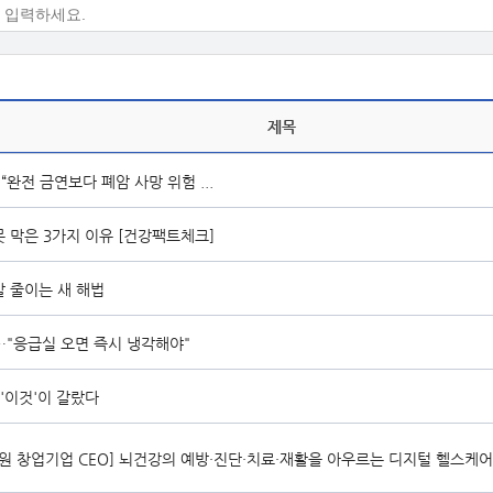
제목
 “완전 금연보다 폐암 사망 위험 ...
못 막은 3가지 이유 [건강팩트체크]
 줄이는 새 해법
…"응급실 오면 즉시 냉각해야"
'이것'이 갈랐다
창업기업 CEO] 뇌건강의 예방·진단·치료·재활을 아우르는 디지털 헬스케어