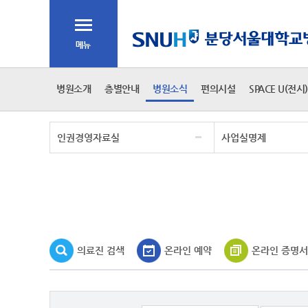
주메뉴
전체메뉴
2차 메뉴
병원소개
층별안내
병원소식
편의시설
SPACE U(전시)
3차 메뉴
인권경영자료실
사업실명제
본문
의료진 검색
온라인 예약
온라인 증명서