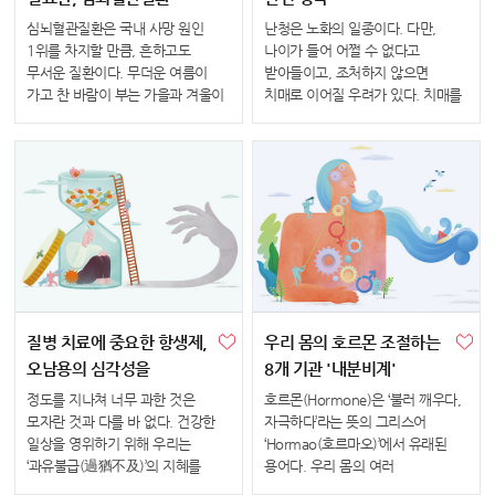
심뇌혈관질환은 국내 사망 원인
난청은 노화의 일종이다. 다만,
1위를 차지할 만큼, 흔하고도
나이가 들어 어쩔 수 없다고
무서운 질환이다. 무더운 여름이
받아들이고, 조처하지 않으면
가고 찬 바람이 부는 가을과 겨울이
치매로 이어질 우려가 있다. 치매를
올수록 심뇌혈관질환 발생률이
유발할 수 있는 만큼 난청은 가볍게
증가해 주의가 필요하다.
여길 증상이 아니다. 조금이라도
분당서울대병원은 2012년부터
빠르게 관리를 시작해 청력을
경기권역심뇌혈관질환센터를
되찾아야 한다. 청력을 회복하는
운영하며 심뇌혈관질환 발생과 사...
방법부터 보청기...
질병 치료에 중요한 항생제,
우리 몸의 호르몬 조절하는
오남용의 심각성을
8개 기관 '내분비계'
아시나요?
정도를 지나쳐 너무 과한 것은
호르몬(Hormone)은 ‘불러 깨우다,
모자란 것과 다를 바 없다. 건강한
자극하다’라는 뜻의 그리스어
일상을 영위하기 위해 우리는
‘Hormao(호르마오)’에서 유래된
‘과유불급(過猶不及)’의 지혜를
용어다. 우리 몸의 여러
마음에 새겨야 한다. 항생제는
내분비계에서 생성돼 혈액을 타고