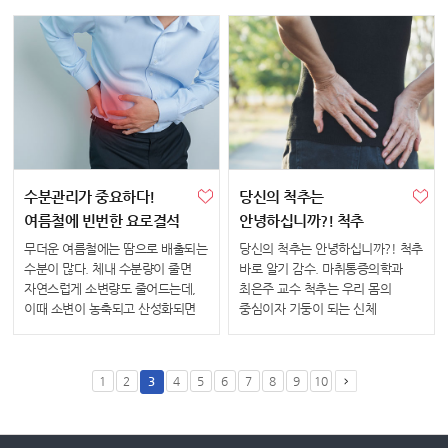
세균에 의한 다양한 질병 치료에
표적기관으로 이동하는 일종의
사용되며 우리의 건강과 생명을
화학물질이다. 표적기관에 도착한
지키는 수단이 된다. 하지만
호르몬은 세포 외부 또는 내부의
항생제를 너무 쉽게,...
수용체와 결...
수분관리가 중요하다!
당신의 척추는
여름철에 빈번한 요로결석
안녕하십니까?! 척추
바로알기
무더운 여름철에는 땀으로 배출되는
당신의 척추는 안녕하십니까?! 척추
수분이 많다. 체내 수분량이 줄면
바로 알기 감수. 마취통증의학과
자연스럽게 소변량도 줄어드는데,
최은주 교수 척추는 우리 몸의
이때 소변이 농축되고 산성화되면
중심이자 기둥이 되는 신체
요로결석 발생위험이 증가한다.
기관이다. 기둥이 바로 서야 집이
요로결석은 겨울철에 비해 여름철에
온전하듯, 척추가 바로 서야 온몸의
약 3배 정도 많이 생기는 것으로
건강을 지킬 수 있다. 척추가
1
2
3
4
5
6
7
8
9
10
알려져 있으며, 남자 환자가 여자
무너지고 질환이 발생하면 일...
환자...