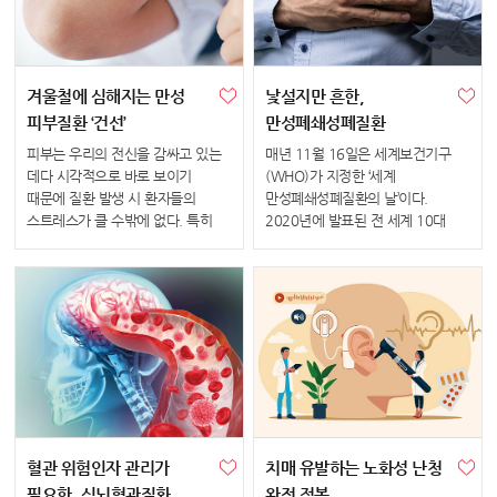
겨울철에 심해지는 만성
낯설지만 흔한,
피부질환 ‘건선’
만성폐쇄성폐질환
피부는 우리의 전신을 감싸고 있는
매년 11월 16일은 세계보건기구
데다 시각적으로 바로 보이기
(WHO)가 지정한 ‘세계
때문에 질환 발생 시 환자들의
만성폐쇄성폐질환의 날’이다.
스트레스가 클 수밖에 없다. 특히
2020년에 발표된 전 세계 10대
만성 피부질환은 완치가 아닌,
사망 원인을 살펴보면
관리의 개념으로 접근해야 하기에
만성폐쇄성폐질환이 사망 원인
환자들이 느끼는 고통과 피로감이
3위에 올랐다. 2050년에는 전 세계
더하다. 건선은 대표적인 만성
사망 원인 1위에 오를 것으로
피부질환으로 한 ...
전망된다. 이름은 생소하지...
혈관 위험인자 관리가
치매 유발하는 노화성 난청
필요한, 심뇌혈관질환
완전 정복