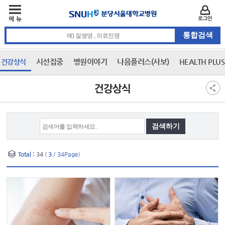
주메뉴
카피라이트 바로가기
주메뉴 바로가기
본문 바로가기
로그인
통합검색 검색어 입력
시선집중
병원이야기
나음플러스(사보)
HEALTH PLU
건강상식
3차 메뉴
본문
건강상식
Total :
34
(
3
/ 34Page)