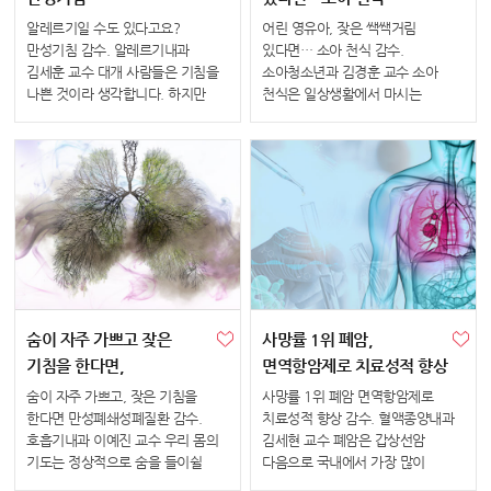
알레르기일 수도 있다고요?
어린 영유아, 잦은 쌕쌕거림
만성기침 감수. 알레르기내과
있다면… 소아 천식 감수.
김세훈 교수 대개 사람들은 기침을
소아청소년과 김경훈 교수 소아
나쁜 것이라 생각합니다. 하지만
천식은 일상생활에서 마시는
기침은 원래 이물질이나 해로운
꽃가루, 세균, 먼지 등 항원에 의한
자극으로부터 기관지와 폐를
알레르기로 인해 발생하는 만성
보호하기 위한 우리 몸의 정상적인
호흡기 질환입니다. 주로 기침,
방어기전이라 할 수 있습니다.
쌕쌕거림(천명), 호흡곤란의 증상을
그렇다면 ...
보이...
숨이 자주 가쁘고 잦은
사망률 1위 폐암,
기침을 한다면,
면역항암제로 치료성적 향상
만성폐쇄성페질환
숨이 자주 가쁘고, 잦은 기침을
사망률 1위 폐암 면역항암제로
한다면 만성폐쇄성폐질환 감수.
치료성적 향상 감수. 혈액종양내과
호흡기내과 이예진 교수 우리 몸의
김세현 교수 폐암은 갑상선암
기도는 정상적으로 숨을 들이쉴
다음으로 국내에서 가장 많이
때는 넓어지고 내쉴 때는
발생하는 암이자, 국내 암 사망률