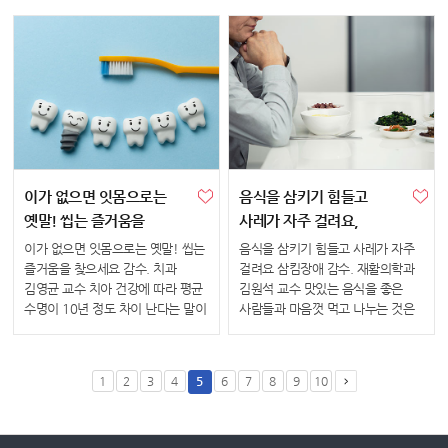
좁아집니다. 그런데 숨을 내쉴 때
1위를 달리는 질환입니다. 2019년
기관지가 좁아지는 정도가 심하면
국가암등록통계에 따르면 폐암의
일상생활이 어려울 정도로 호흡이
5년 생존율은 전체 암 평균 ...
힘...
이가 없으면 잇몸으로는
음식을 삼키기 힘들고
옛말! 씹는 즐거움을
사레가 자주 걸려요,
찾으세요
삼킴장애
이가 없으면 잇몸으로는 옛말! 씹는
음식을 삼키기 힘들고 사레가 자주
즐거움을 찾으세요 감수. 치과
걸려요 삼킴장애 감수. 재활의학과
김영균 교수 치아 건강에 따라 평균
김원석 교수 맛있는 음식을 좋은
수명이 10년 정도 차이 난다는 말이
사람들과 마음껏 먹고 나누는 것은
있습니다. 신체 건강이 아무리
삶의 큰 즐거움 중 하나입니다.
좋아도 치아가 상실되면 영양
하지만 음식을 먹을 때 자꾸 힘들고,
섭취가 어려워지며 건강문제가
사레가 걸린다면 어떨까요? 특히
1
2
3
4
5
6
7
8
9
10
생기기 쉽기 때문입니다. ...
어르신들께 삼킴장...