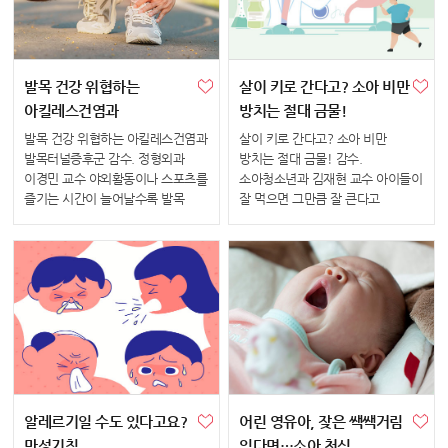
발목 건강 위협하는
살이 키로 간다고? 소아 비만
아킬레스건염과
방치는 절대 금물!
발목터널증후군
발목 건강 위협하는 아킬레스건염과
살이 키로 간다고? 소아 비만
발목터널증후군 감수. 정형외과
방치는 절대 금물! 감수.
이경민 교수 야외활동이나 스포츠를
소아청소년과 김재현 교수 아이들이
즐기는 시간이 늘어날수록 발목
잘 먹으면 그만큼 잘 큰다고
건강에도 신경을 써야 한다. 잘못된
생각하는 경우가 많다. 하지만
자세로 움직이거나 너무 무리해서
영양분을 골고루 섭취해 건강한
운동하면 발목 질환을 야기할 수
상태를 유지하는 것과 살이 붙는
있다. 발목 뒤편에서 찌...
것은 전혀 다른 문제다. 소아 비만인
경...
알레르기일 수도 있다고요?
어린 영유아, 잦은 쌕쌕거림
만성기침
있다면…소아 천식