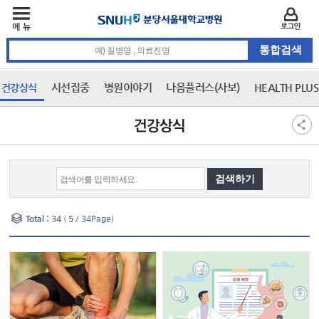
주메뉴
카피라이트 바로가기
주메뉴 바로가기
본문 바로가기
로그인
통합검색 검색어 입력
시선집중
병원이야기
나음플러스(사보)
HEALTH PLU
건강상식
3차 메뉴
본문
건강상식
Total :
34
(
5
/ 34Page)