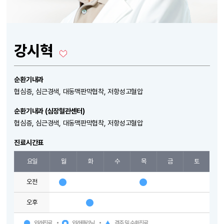
강시혁
순환기내과
협심증, 심근경색, 대동맥판막협착, 저항성고혈압
순환기내과 (심장혈관센터)
협심증, 심근경색, 대동맥판막협착, 저항성고혈압
진료시간표
요일
월
화
수
목
금
토
오전
오후
외래진료
외래클리닉
격주 및 순환진료