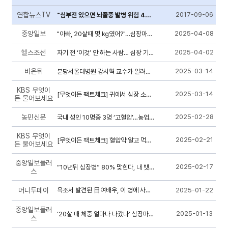
연합뉴스TV
2017-09-06
"심부전 있으면 뇌졸중 발병 위험 4배에 달해"
중앙일보
2025-04-08
"아빠, 20살때 몇 ㎏였어?"…심장마비 위험 5분만에 아는 법
헬스조선
2025-04-02
자기 전 ‘이것’ 안 하는 사람… 심장 기능 떨어질 수도
비온뒤
2025-03-14
분당서울대병원 강시혁 교수가 알려주는 심장병 최신연구
KBS 무엇이
2025-03-14
[무엇이든 팩트체크] 귀에서 심장 소리 들리면 뇌혈관 질환 의심 신호?
든 물어보세요
농민신문
2025-02-28
국내 성인 10명중 3명 ‘고혈압’…농업인 많은 이유?
KBS 무엇이
2025-02-21
[무엇이든 팩트체크] 혈압약 알고 먹어야 효과 높이고 부작용 막는다?
든 물어보세요
중앙일보플러
2025-02-17
“10년뒤 심장병” 80% 맞힌다, 내 뱃살로 시한폭탄 찾는 법
스
머니투데이
욕조서 발견된 日여배우, 이 병에 사망?…겨울도 방심하면 안되는 이유
2025-01-22
중앙일보플러
2025-01-13
‘20살 때 체중 얼마나 나갔나’ 심장마비 위험도 5분 테스트
스