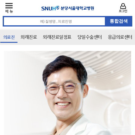
주메뉴
카피라이트 바로가기
주메뉴 바로가기
본문 바로가기
로그인
통합검색 검색어 입력
외래진료
외래진료일정표
당일수술센터
응급의료센터
의료진
본문