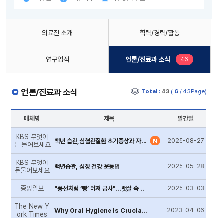
의료진 소개
학력/경력/활동
새로운 글
연구업적
언론/진료과 소식
46
언론/진료과 소식
Total :
43
(
6
/ 43Page)
매체명
제목
발간일
KBS 무엇이
2025-08-27
백년 습관,심혈관질환 초기증상과 자가진단법
든 물어보세요
KBS 무엇이
2025-05-28
백년습관, 심장 건강 운동법
든물어보세요
중앙일보
2025-03-03
"풍선처럼 ‘빵’ 터져 급사"…뱃살 속 시한폭탄 잡는 이 검사
The New Y
2023-04-06
Why Oral Hygiene Is Crucial to Your Overall Health
ork Times