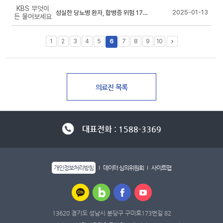
KBS 무엇이
2025-01-13
성실한 당뇨병 환자, 합병증 위험 17% 감소
든 물어보세요
1
2
3
4
5
6
7
8
9
10
대표전화 : 1588-3369
개인정보처리방침
데이터 심의위원회
사이트맵
13620 경기도 성남시 분당구 구미로173번길 82