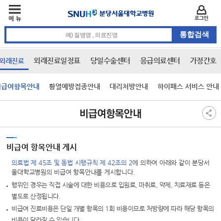
주메뉴
카피라이트 바로가기
주메뉴 바로가기
본문 바로가기
로그인
통합검색 검색어 입력
외래진료일정표
당일수술센터
응급의료센터
가정간호
외래진료
비급여항목안내
황열예방접종안내
대리처방안내
하이패스 서비스 안내
본문
비급여항목안내
비급여 항목안내 게시
의료법 제 45조 및 동법 시행규칙 제 42조의 2
에 의하여 아래와 같이 분당서
울대학교병원의 비급여 항목안내를 게시합니다.
행위인 경우는 직접 시술에 대한 비용으로 입원료, 마취료, 약제, 치료재료 등은
별도로 산정됩니다.
비급여 진료비용은 단일 개별 항목의 1회 비용이므로 처방량에 따라 해당 항목의
비용이 달라질 수 있습니다.