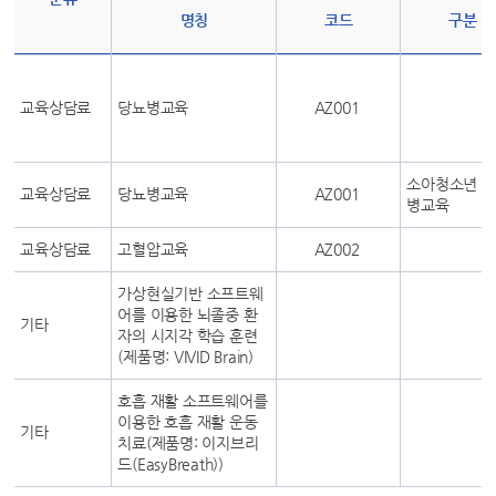
명칭
코드
구분
교육상담료
당뇨병교육
AZ001
소아청소년 
교육상담료
당뇨병교육
AZ001
병교육
교육상담료
고혈압교육
AZ002
가상현실기반 소프트웨
어를 이용한 뇌졸중 환
기타
자의 시지각 학습 훈련
(제품명: VIVID Brain)
호흡 재활 소프트웨어를
이용한 호흡 재활 운동
기타
치료(제품명: 이지브리
드(EasyBreath))